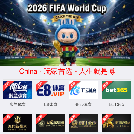
职
公
亚星平台-www.yaxin111.com|登录入口
工
积
父
金，
母
具
账
体
号
标
中;
准
人力资源
员
执
工
行
父
当
母
地
薪酬福利
离
规
世
定
公
缴
公司致力于“以人为本”的人才理念，在提供国家规定的各项社会福利的基础之上，为员工提供了全方位多元化的补充福利，以体现公司对员工的关怀。
司
纳
给
比
予
例。
500
元
慰
养老
医疗
工商
问
金。
失业
生育
公积金
24小时服务热线：
0546-7722291（聚丙烯酰胺部）
office@nuoerchem.com
0546-6283011（吸水树脂部）
nuoershengwukeji@163.com
公司地址：山东省东营市河口区东营港经济开发区海港路226号
Copyright ©2025 yaxin111平台登录入口
鲁ICP备2023028306号-2
鲁公网安备37050002000105号 Powered by: 夜猫网络
XML 地图